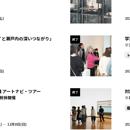
土)
20
イと瀬戸内の深いつながり」
学
終了
※
日)
20
展 アートナビ・ツアー
対
終了
祝休開催
※
) — 12月8日(日)
20