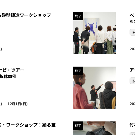
る砂型鋳造ワークショップ
ベ
終了
※
)
20
トナビ・ツアー
ア
終了
祝休開催
) — 12月1日(日)
20
ス・ワークショップ：踊る宝
竹
終了