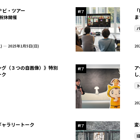
トナビ・ツアー
「
終了
ま
祝休開催
デ
に
ッ
) — 2025年1月5日(日)
20
ング（３つの自画像）》特別
ア
終了
ーク
し
20
ギャラリートーク
変
終了