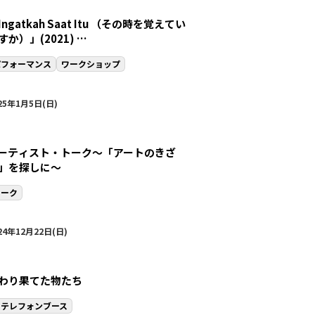
Ingatkah Saat Itu （その時を覚えてい
すか）」(2021)
ィアリタ合唱団とティンティン・ウリア
パフォーマンス
ワークショップ
よる参加型パフォーマンス&ワークショ
プ
25年1月5日(日)
ーティスト・トーク〜「アートのきざ
」を探しに〜
トーク
24年12月22日(日)
わり果てた物たち
旧テレフォンブース