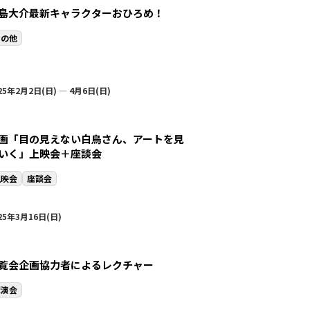
島大介最新キャラクターおひろめ！
その他
25年2月2日(日) — 4月6日(日)
画「目の見えない白鳥さん、アートを見
いく」上映会＋座談会
上映会
座談会
25年3月16日(日)
覧会企画協力者によるレクチャー
講演会