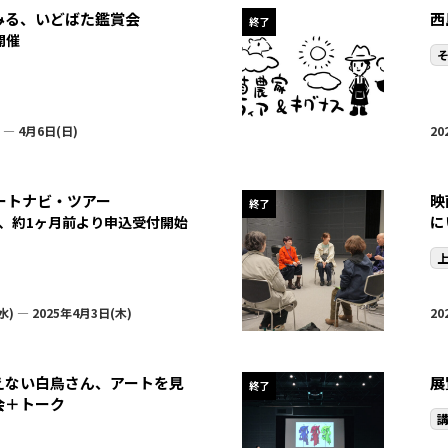
みる、いどばた鑑賞会
西
終了
開催
 — 4月6日(日)
20
ートナビ・ツアー
映
終了
に
、約1ヶ月前より申込受付開始
水) — 2025年4月3日(木)
20
えない白鳥さん、アートを見
展
終了
会＋トーク