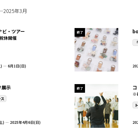
月—2025年3月
トナビ・ツアー
b
終了
祝休開催
「
) — 6月1日(日)
20
け展示
コ
終了
※
ース
土) — 2025年4月6日(日)
20