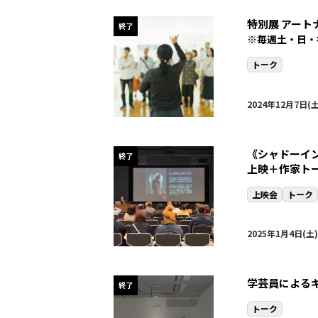
特別展 アー
終了
※毎週土・日・
トーク
2024年12月7日(土
《シャドーイ
終了
上映＋作家ト
上映会
トーク
2025年1月4日(土)
学芸員による
終了
トーク