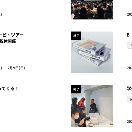
)
20
トナビ・ツアー
B-
終了
祝休開催
「
) — 2月9日(日)
20
ってくる！
学
終了
20