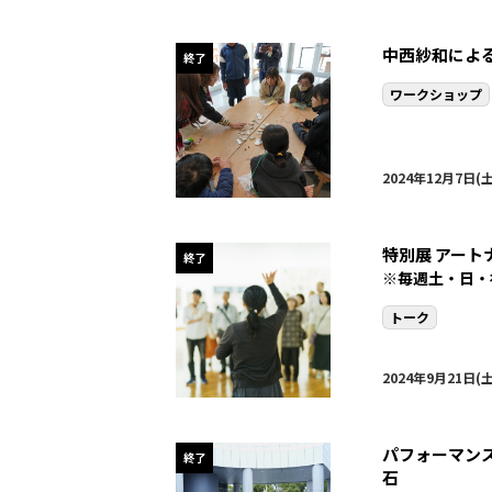
中西紗和によ
終了
ワークショップ
2024年12月7日(土
特別展 アー
終了
※毎週土・日・
トーク
2024年9月21日(土
パフォーマン
終了
石