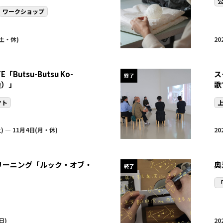
ワークショップ
(土・休)
20
E「Butsu-Butsu Ko-
ス
終了
交換）」
歌
クト
) — 11月4日(月・休)
20
リーニング「ルック・オブ・
奥
終了
「
日)
20