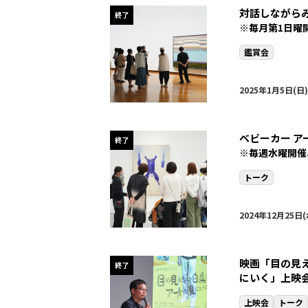
対話しながら
終了
※毎月第1日曜
鑑賞会
2025年1月5日(日)
ベビーカー ア
終了
※毎週水曜開催
トーク
2024年12月25日(
映画「目の見
終了
にいく」上映
上映会
トーク