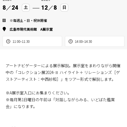
8
／
24
12
／
8
土
日
※毎週土・日・祝休開催
広島市現代美術館 A展示室
11:00–11:30
14:00–14:30
アートナビゲーターによる展示解説。展示室をまわりながら開催
中の「コレクション展2024-Ⅱ ハイライト＋ リレーションズ［ゲ
ストアーティスト：中西紗和］」をツアー形式で解説します。
※A展示室入口にお集まりください。
※毎月第1日曜日の午前は「対話しながらみる、いどばた鑑賞
会」になります。