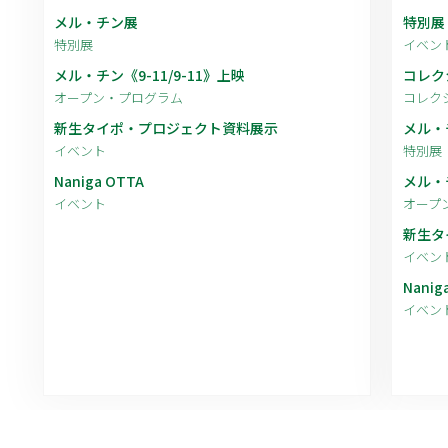
メル・チン展
特別展
特別展
イベン
メル・チン《9-11/9-11》上映
コレク
オープン・プログラム
コレク
新生タイポ・プロジェクト資料展示
メル・
イベント
特別展
Naniga OTTA
メル・チ
イベント
オープ
新生タ
イベン
Nanig
イベン