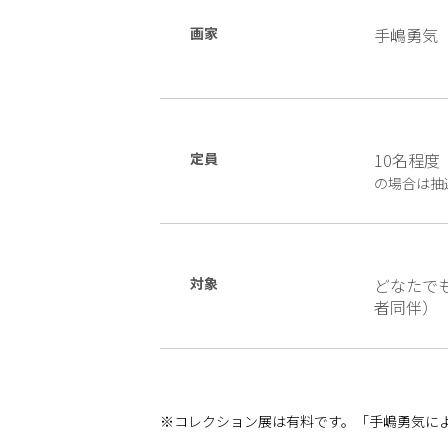
画家
手嶋勇気
定員
10名程
の場合は抽
対象
どなたで
者同伴）
※コレクション展は有料です。「手嶋勇気によ