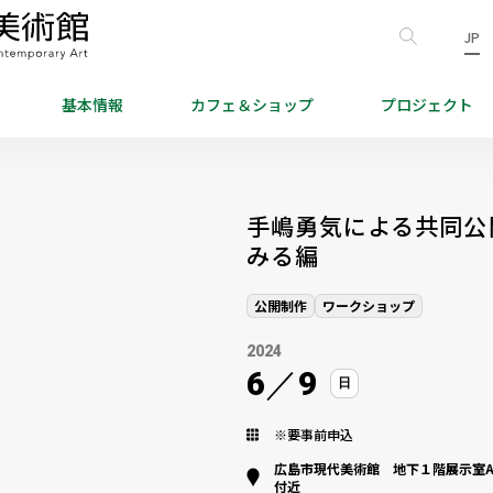
JP
基本情報
カフェ＆
ショップ
プロジェクト
手嶋勇気による共同公
みる編
公開制作
ワークショップ
2024
6
／
9
日
※要事前申込
広島市現代美術館 地下１階展示室A
付近