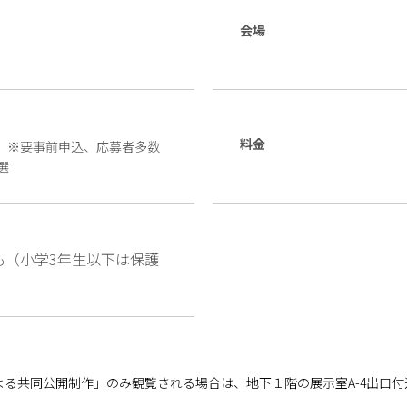
会場
度
料金
※要事前申込、応募者多数
選
も（小学3年生以下は保護
る共同公開制作」のみ観覧される場合は、地下１階の展示室A-4出口