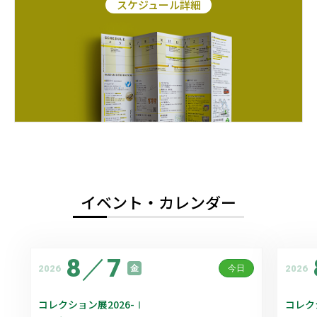
スケジュール詳細
イベント・カレンダー
8
／
7
2026
2026
金
今日
コレクション展2026-Ⅰ
コレク