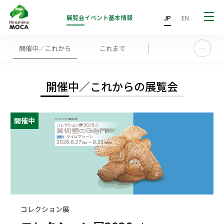
展覧会
イベント
基本情報
JP
EN
開催中／これから
これまで
…
開催中／これからの展覧会
開催中
コレクション展