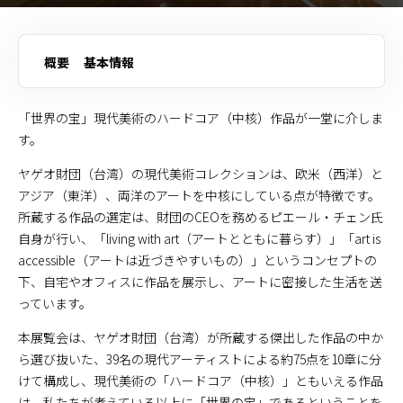
概要
基本情報
「世界の宝」現代美術のハードコア（中核）作品が一堂に介しま
す。
ヤゲオ財団（台湾）の現代美術コレクションは、欧米（西洋）と
アジア（東洋）、両洋のアートを中核にしている点が特徴です。
所蔵する作品の選定は、財団のCEOを務めるピエール・チェン氏
自身が行い、「living with art（アートとともに暮らす）」「art is
accessible（アートは近づきやすいもの）」というコンセプトの
下、自宅やオフィスに作品を展示し、アートに密接した生活を送
っています。
本展覧会は、ヤゲオ財団（台湾）が所蔵する傑出した作品の中か
ら選び抜いた、39名の現代アーティストによる約75点を10章に分
けて構成し、現代美術の「ハードコア（中核）」ともいえる作品
は、私たちが考えている以上に「世界の宝」であるということを