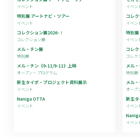
イベント
イベン
特別展 アートナビ・ツアー
コレク
イベント
イベン
コレクション展2026-Ⅰ
特別展
コレクション展
イベン
メル・チン展
コレク
特別展
コレク
メル・チン《9-11/9-11》上映
メル・
オープン・プログラム
特別展
新生タイポ・プロジェクト資料展示
メル・チ
イベント
オープ
Naniga OTTA
新生タ
イベント
イベン
Nanig
イベン