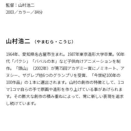
監督：山村浩二
2003／カラー／84分
山村浩二
（やまむら・こうじ）
1964年、愛知県名古屋市生まれ。1987年東京造形大学卒業。90年
代「パクシ」「バベルの本」など子供向けアニメーションを制
作。「頭山」（2002年）が第75回アカデミー賞にノミネート、ア
ヌシー、ザグレプ他6つのグランプリを受賞、「今世紀100年の
100作品」の１本に選出されます。山村の創作の特徴として、1コ
マ1コマ自らの手で原画や造形を作り上げている事があげられま
す。その膨大な創作の積み重ねによって、常に新しい表現を追求
し続けています。