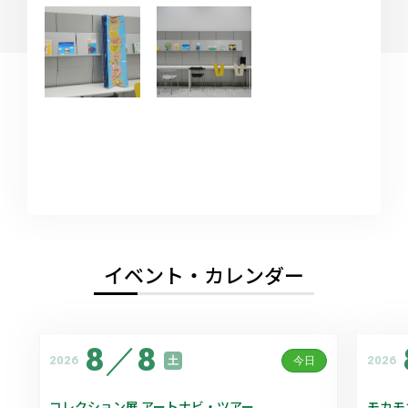
イベント・カレンダー
8
／
8
2026
2026
土
今日
コレクション展 アートナビ・ツアー
モカモ