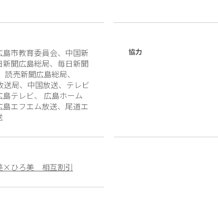
広島市教育委員会、中国新
協力
日新聞広島総局、毎日新聞
、 読売新聞広島総局、
島放送局、中国放送、テレビ
広島テレビ、 広島ホーム
広島エフエム放送、尾道エ
送
美×ひろ美 相互割引