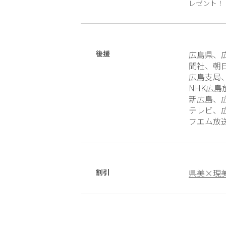
レゼント！
後援
広島県、
聞社、朝
広島支局
NHK広
新広島、
テレビ、
フエム放
割引
県美×現