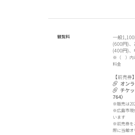
観覧料
一般1,10
(600円)
(400円
※（ ）内
料金
【前売券
オンラ
チケッ
764〉
※販売は20
※広島市現
います
※前売券を
際に当館オ