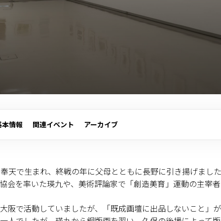
基本情報
関連イベント
アーカイブ
州国・奉天で生まれ、終戦の年に父母とともに長野に引き揚げま
協会を率いた瑛九や、美術評論家で「創造美育」運動の主宰者
大阪で活動していましたが、「既成画壇に出品しないこと」が
一人でしたが、瑛九から銅版画を習い、久保の後援によって版