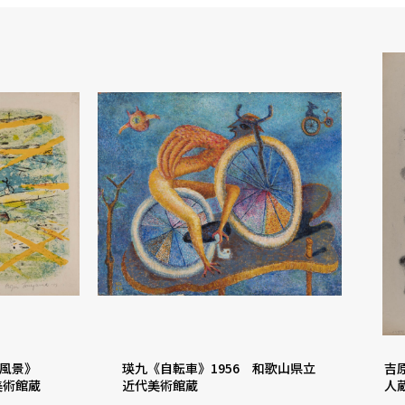
風景》
瑛九《自転車》1956 和歌山県立
吉
美術館蔵
近代美術館蔵
人