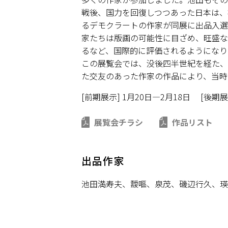
戦後、国力を回復しつつあった日本は、
るデモクラートの作家が同展に出品入選
家たちは版画の可能性に目ざめ、旺盛な
るなど、国際的に評価されるようになり
この展覧会では、没後四半世紀を経た、当
た交友のあった作家の作品により、当時
[前期展示] 1月20日—2月18日 [後期展
展覧会チラシ
作品リスト
出品作家
池田満寿夫、靉嘔、泉茂、磯辺行久、瑛