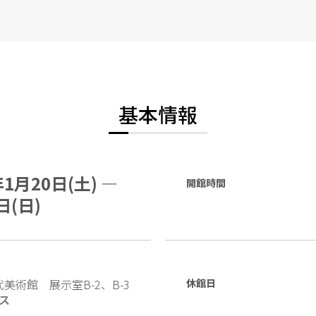
基本情報
年1月20日(土) —
開館時間
日(日)
美術館 展示室B-2、B-3
休館日
ス