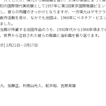
初の国際現代美術展として1957年に第1回東京国際版画ビエ
し、彼らの飛躍のきっかけとなりますが、一方瑛九はデモクラ
創作活動を見せ、なかでも池田は、1966年にベネチア・ビエ
ました。
館が所蔵する池田作品のうち、1950年代から1966年頃ま
、世界から注目された彼らの版画と油彩画を振り返ります。
示] 2月21日—3月17日
九、加藤正、利根山光人、舩井裕、吉原英雄