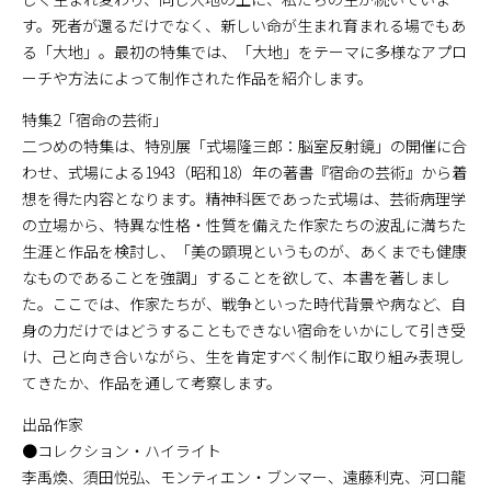
す。死者が還るだけでなく、新しい命が生まれ育まれる場でもあ
る「大地」。最初の特集では、「大地」をテーマに多様なアプロ
ーチや方法によって制作された作品を紹介します。
特集2「宿命の芸術」
二つめの特集は、特別展「式場隆三郎：脳室反射鏡」の開催に合
わせ、式場による1943（昭和18）年の著書『宿命の芸術』から着
想を得た内容となります。精神科医であった式場は、芸術病理学
の立場から、特異な性格・性質を備えた作家たちの波乱に満ちた
生涯と作品を検討し、「美の顕現というものが、あくまでも健康
なものであることを強調」することを欲して、本書を著しまし
た。ここでは、作家たちが、戦争といった時代背景や病など、自
身の力だけではどうすることもできない宿命をいかにして引き受
け、己と向き合いながら、生を肯定すべく制作に取り組み表現し
てきたか、作品を通して考察します。
出品作家
●コレクション・ハイライト
李禹煥、須田悦弘、モンティエン・ブンマー、遠藤利克、河口龍