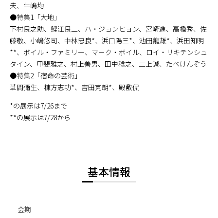
夫、牛嶋均
●特集1「大地」
下村良之助、鯉江良二、ハ・ジョンヒョン、宮崎進、高橋秀、佐
藤敬、小嶋悠司、中林忠良*、浜口陽三*、池田龍雄*、浜田知明
**、ボイル・ファミリー、マーク・ボイル、ロイ・リキテンシュ
タイン、甲斐雅之、村上善男、田中稔之、三上誠、たべけんぞう
●特集2「宿命の芸術」
草間彌生、棟方志功*、吉田克朗*、殿敷侃
*の展示は7/26まで
**の展示は7/28から
基本情報
会期