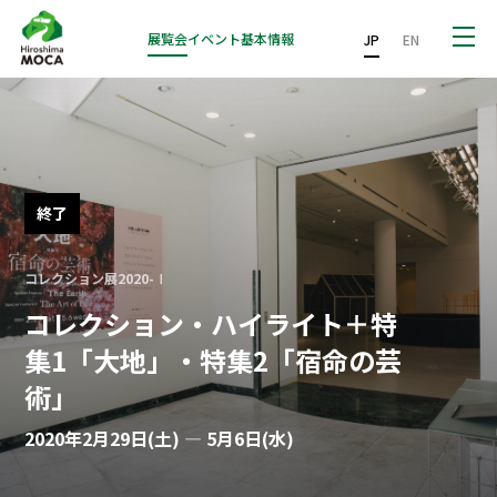
展覧会
イベント
基本情報
JP
EN
終了
コレクション展2020-Ⅰ
コレクション・ハイライト＋特
集1「大地」・特集2「宿命の芸
術」
2020年2月29日(土) — 5月6日(水)