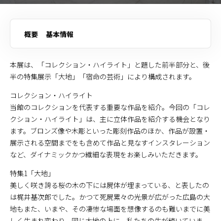
概要
基本情報
本展は、「コレクション・ハイライト」と題した前半部分と、後
半の特集展示「大地」「宿命の芸術」により構成されます。
コレクション・ハイライト
当館のコレクションを代表する重要な作品を紹介。今回の「コレ
クション・ハイライト」は、主に立体作品を紹介する機会となり
ます。ブロンズ像や木彫といった彫刻作品のほか、作品が設置・
展示される空間までをも含めて作品と見なすインスタレーション
など、ダイナミックかつ繊細な表現をお楽しみいただきます。
特集1「大地」
美しく咲き誇る桜の木の下には屍体が埋まっている、と表したの
は梶井基次郎でした。かつて死屍累々の光景が広がった広島の大
地もまた、いまや、その凄惨な場面を想像するのも難いまでに美
しく生まれ変わり、同じ大地の上に、私たちの生が続いていま