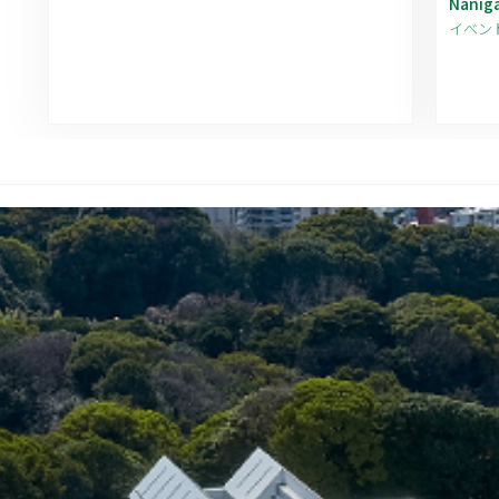
Nanig
イベン