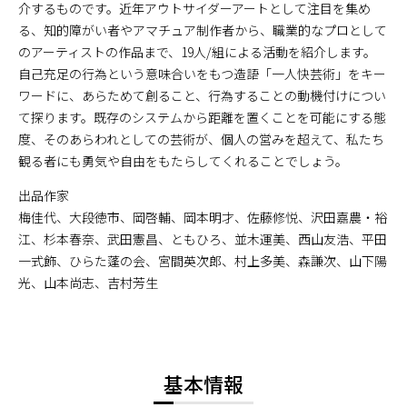
介するものです。近年アウトサイダーアートとして注目を集め
る、知的障がい者やアマチュア制作者から、職業的なプロとして
のアーティストの作品まで、19人/組による活動を紹介します。
自己充足の行為という意味合いをもつ造語「一人快芸術」をキー
ワードに、あらためて創ること、行為することの動機付けについ
て探ります。既存のシステムから距離を置くことを可能にする態
度、そのあらわれとしての芸術が、個人の営みを超えて、私たち
観る者にも勇気や自由をもたらしてくれることでしょう。
出品作家
梅佳代、大段徳市、岡啓輔、岡本明才、佐藤修悦、沢田嘉農・裕
江、杉本春奈、武田憲昌、ともひろ、並木運美、西山友浩、平田
一式飾、ひらた蓬の会、宮間英次郎、村上多美、森謙次、山下陽
光、山本尚志、吉村芳生
基本情報