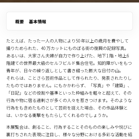
概要
基本情報
たとえば、たった一人の人物により50 年以上の歳月を費やして
撮りためられた、40 万カットにものぼる街の復興の記録写真。
あるいは、大家さん夫婦が自力で作り上げた、地下1 階・地上6
階建ての世界最大級のセルフビルド集合住宅。知的障がいをもつ
青年が、日々の繰り返しとして書き綴った膨大な日付の山。
それらは、ことさら芸術作品として作られたり、発表されたりし
たものではありません。にもかかわらず、「写真」や「建築」、
「日記」などの役割や基準といった枠組みを軽々と超えて、その
行為や物に宿る過剰さが多くの人々を惹きつけます。そのような
行為をも含めたものとして芸術を捉えた場合、その作品体験と
は、いかなる衝撃をもたらしてくれるのでしょうか。
本展覧会は、創ること、行為することそのものの楽しみや悦びに
裏打ちされた表現に注目し、様々な分野における多彩な活動を紹