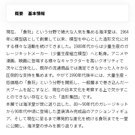
概要
基本情報
現在、「食玩」という分野で絶大な人気を集める海洋堂は、1964
年に模型店として創業して以来、模型を中心とした造形文化に対
する様々な活動を続けてきました。1980年代からは少量生産のガ
レージキットメーカー（少量生産組立模型）へと転身。アニメや
漫画、映画に登場する様々なキャラクターを高いクオリティで
次々に立体化し、既存の流通商品では満足できなかった人々から
圧倒的な支持を集めます。やがて1990年代後半には、大量生産・
低価格の「食玩」という分野を開拓し、一般層まで巻き込んだ一
大ブームを起こすなど、現在の日本文化を考察する上で欠かすこ
とのできない存在となった「造形集団」です。
本展では海洋堂が世に送り出した、80～90年代のガレージキット
から90年代中頃に登場した塗装済み完成品のアクションフィギュ
ア、そして現在に至るまで爆発的な進化を続ける食玩までを一堂
に公開し、海洋堂の歩みを振り返ります。