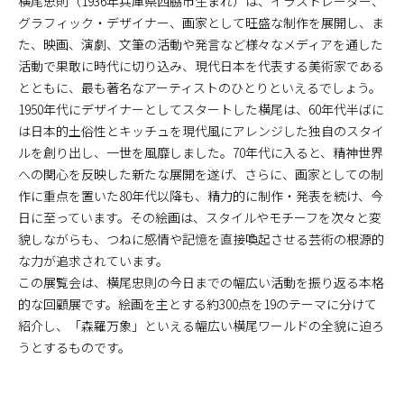
横尾忠則（1936年兵庫県西脇市生まれ）は、イラストレーター、
グラフィック・デザイナー、画家として旺盛な制作を展開し、ま
た、映画、演劇、文筆の活動や発言など様々なメディアを通した
活動で果敢に時代に切り込み、現代日本を代表する美術家である
とともに、最も著名なアーティストのひとりといえるでしょう。
1950年代にデザイナーとしてスタートした横尾は、60年代半ばに
は日本的土俗性とキッチュを現代風にアレンジした独自のスタイ
ルを創り出し、一世を風靡しました。70年代に入ると、精神世界
への関心を反映した新たな展開を遂げ、さらに、画家としての制
作に重点を置いた80年代以降も、精力的に制作・発表を続け、今
日に至っています。その絵画は、スタイルやモチーフを次々と変
貌しながらも、つねに感情や記憶を直接喚起させる芸術の根源的
な力が追求されています。
この展覧会は、横尾忠則の今日までの幅広い活動を振り返る本格
的な回顧展です。絵画を主とする約300点を19のテーマに分けて
紹介し、「森羅万象」といえる幅広い横尾ワールドの全貌に迫ろ
うとするものです。