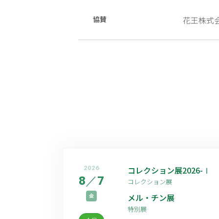
協賛
花王株式
2026
コレクション展2026-Ⅰ
8
／
7
コレクション展
メル・チン展
金
特別展