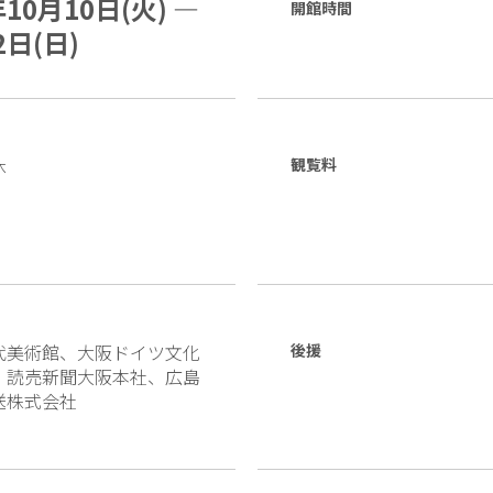
年10月10日(火) —
開館時間
2日(日)
休
観覧料
代美術館、大阪ドイツ文化
後援
、読売新聞大阪本社、広島
送株式会社