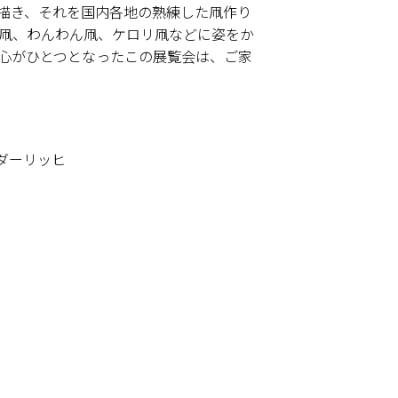
を描き、それを国内各地の熟練した凧作り
凧、わんわん凧、ケロリ凧などに姿をか
心がひとつとなったこの展覧会は、ご家
ダーリッヒ