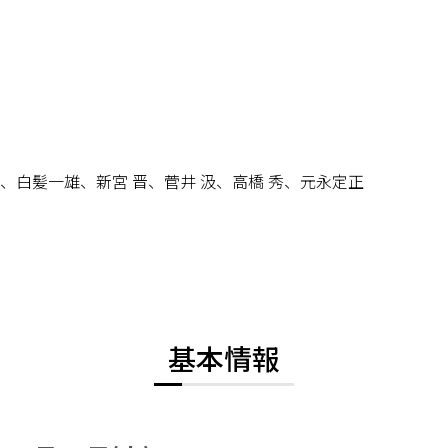
、白髪一雄、新宮 晋、菅井 汲、高橋 秀、元永定正
基本情報