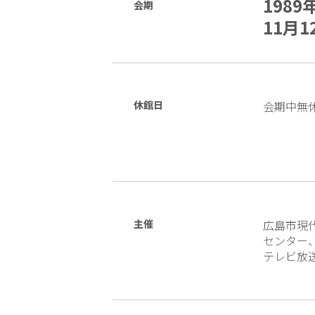
1989
会期
11月1
休館日
会期中無
主催
広島市現
センター
テレビ放