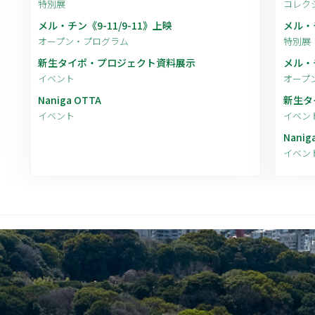
特別展
コレク
メル・チン《9-11/9-11》上映
メル・
オープン・プログラム
特別展
新生タイポ・プロジェクト資料展示
メル・チ
イベント
オープ
Naniga OTTA
新生タ
イベント
イベン
Nanig
イベン