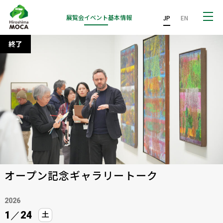
展覧会
イベント
基本情報
JP
EN
終了
オープン記念ギャラリートーク
2026
1
／
24
土