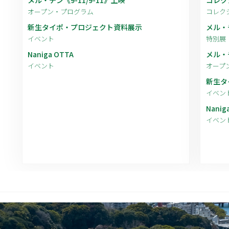
メル・チン《9-11/9-11》上映
コレク
オープン・プログラム
コレク
新生タイポ・プロジェクト資料展示
メル・
イベント
特別展
Naniga OTTA
メル・チ
イベント
オープ
新生タ
イベン
Nanig
イベン