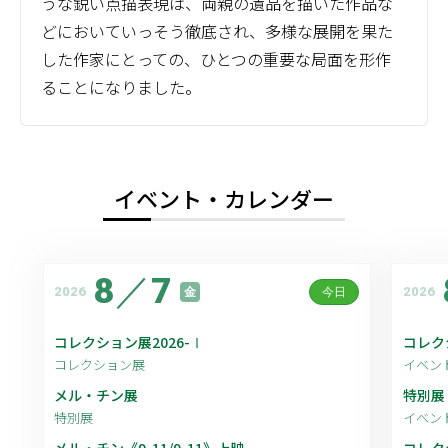
うな鋭い点描表現は、両親の遺品を描いた作品な
どにおいていっそう徹底され、多様な展開を果た
した作家にとっての、ひとつの重要な局面を形作
ることになりました。
イベント・カレンダー
8
／
7
2026
2026
金
今日
コレクション展2026-Ⅰ
コレク
コレクション展
イベン
メル・チン展
特別展
特別展
イベン