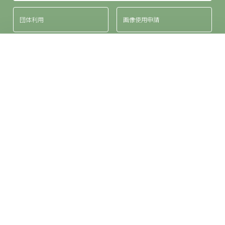
団体利用
画像使用申請
来館案内
アクセス
お問い合わせ
732-0815
広島県広島市南区比治山公園1-1
TEL
082-264-1121