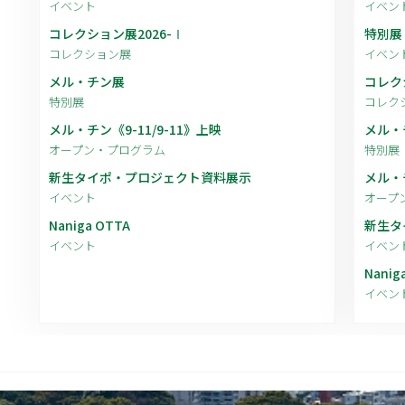
イベント
イベン
コレクション展2026-Ⅰ
特別展
コレクション展
イベン
メル・チン展
コレク
特別展
コレク
メル・チン《9-11/9-11》上映
メル・
オープン・プログラム
特別展
新生タイポ・プロジェクト資料展示
メル・チ
イベント
オープ
Naniga OTTA
新生タ
イベント
イベン
Nanig
イベン