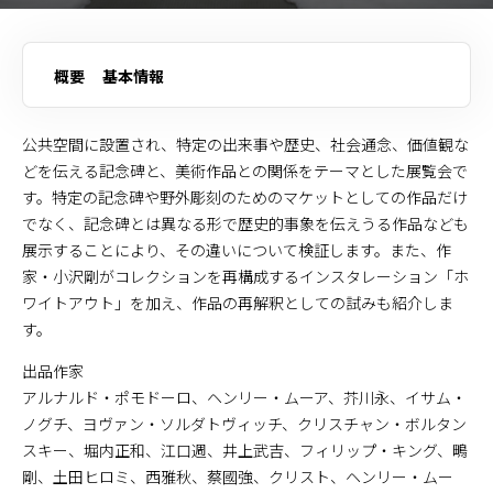
概要
基本情報
公共空間に設置され、特定の出来事や歴史、社会通念、価値観な
どを伝える記念碑と、美術作品との関係をテーマとした展覧会で
す。特定の記念碑や野外彫刻のためのマケットとしての作品だけ
でなく、記念碑とは異なる形で歴史的事象を伝えうる作品なども
展示することにより、その違いについて検証します。また、作
家・小沢剛がコレクションを再構成するインスタレーション「ホ
ワイトアウト」を加え、作品の再解釈としての試みも紹介しま
す。
出品作家
アルナルド・ポモドーロ、ヘンリー・ムーア、芥川永、イサム・
ノグチ、ヨヴァン・ソルダトヴィッチ、クリスチャン・ボルタン
スキー、堀内正和、江口週、井上武吉、フィリップ・キング、鴫
剛、土田ヒロミ、西雅秋、蔡國強、クリスト、ヘンリー・ムー