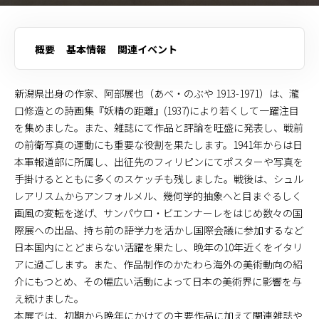
概要
基本情報
関連イベント
新潟県出身の作家、阿部展也（あべ・のぶや 1913-1971）は、瀧
口修造との詩画集『妖精の距離』(1937)により若くして一躍注目
を集めました。また、雑誌にて作品と評論を旺盛に発表し、戦前
の前衛写真の運動にも重要な役割を果たします。1941年からは日
本軍報道部に所属し、出征先のフィリピンにてポスターや写真を
手掛けるとともに多くのスケッチも残しました。戦後は、シュル
レアリスムからアンフォルメル、幾何学的抽象へと目まぐるしく
画風の変転を遂げ、サンパウロ・ビエンナーレをはじめ数々の国
際展への出品、持ち前の語学力を活かし国際会議に参加するなど
日本国内にとどまらない活躍を果たし、晩年の10年近くをイタリ
アに過ごします。また、作品制作のかたわら海外の美術動向の紹
介にもつとめ、その幅広い活動によって日本の美術界に影響を与
え続けました。
本展では、初期から晩年にかけての主要作品に加えて関連雑誌や