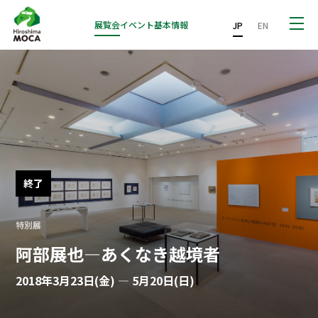
展覧会
イベント
基本情報
JP
EN
終了
特別展
阿部展也―あくなき越境者
2018年3月23日(金) — 5月20日(日)