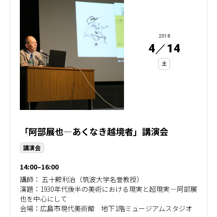
2018
4
／
14
土
「阿部展也―あくなき越境者」講演会
講演会
14:00–16:00
講師： 五十殿利治（筑波大学名誉教授）
演題：1930年代後半の美術における現実と超現実―阿部展
也を中心にして
会場：広島市現代美術館 地下1階ミュージアムスタジオ