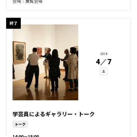
会場：展覧会場
終了
2018
4
／
7
土
学芸員によるギャラリー・トーク
トーク
14:00－15:00