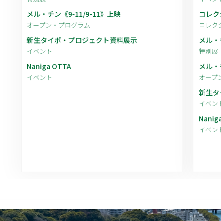
メル・チン《9-11/9-11》上映
コレク
オープン・プログラム
コレク
新生タイポ・プロジェクト資料展示
メル・
イベント
特別展
Naniga OTTA
メル・チ
イベント
オープ
新生タ
イベン
Nanig
イベン