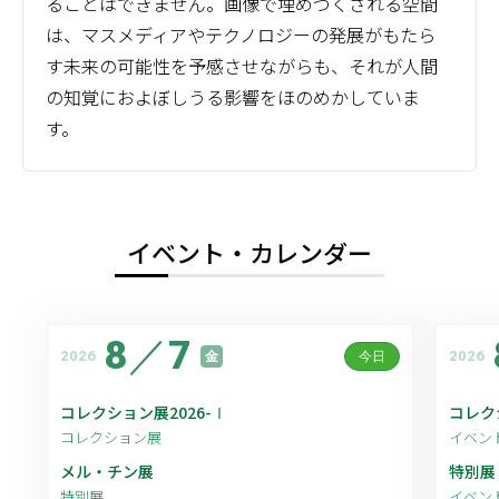
ることはできません。画像で埋めつくされる空間
は、マスメディアやテクノロジーの発展がもたら
す未来の可能性を予感させながらも、それが人間
の知覚におよぼしうる影響をほのめかしていま
す。
イベント・カレンダー
8
／
7
2026
2026
金
今日
コレクション展2026-Ⅰ
コレク
コレクション展
イベン
メル・チン展
特別展
特別展
イベン