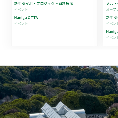
新生タイポ・プロジェクト資料展示
メル・チ
イベント
オープ
Naniga OTTA
新生タ
イベント
イベン
Nanig
イベン