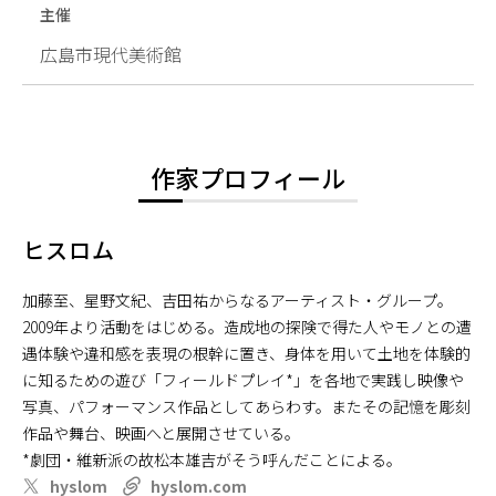
主催
広島市現代美術館
作家プロフィール
ヒスロム
加藤至、星野文紀、吉田祐からなるアーティスト・グループ。
2009年より活動をはじめる。造成地の探険で得た人やモノとの遭
遇体験や違和感を表現の根幹に置き、身体を用いて土地を体験的
に知るための遊び「フィールドプレイ*」を各地で実践し映像や
写真、パフォーマンス作品としてあらわす。またその記憶を彫刻
作品や舞台、映画へと展開させている。
*劇団・維新派の故松本雄吉がそう呼んだことによる。
hyslom
hyslom.com