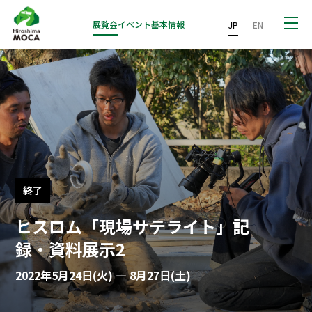
展覧会
イベント
基本情報
JP
EN
終了
ヒスロム「現場サテライト」記
録・資料展示2
2022年5月24日(火) — 8月27日(土)