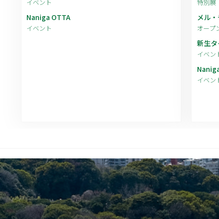
イベント
特別展
Naniga OTTA
メル・チ
イベント
オープ
新生タ
イベン
Nanig
イベン