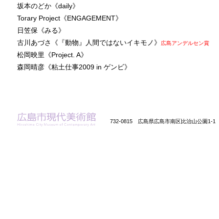
坂本のどか《daily》
Torary Project《ENGAGEMENT》
日笠保《みる》
古川あづさ《『動物』人間ではないイキモノ》
広島アンデルセン賞
松岡映里《Project. A》
森岡晴彦《粘土仕事2009 in ゲンビ》
732-0815 広島県広島市南区比治山公園1-1 Tel 