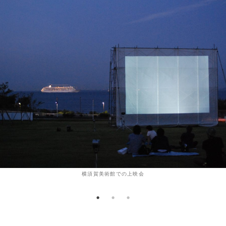
横須賀美術館での上映会
上映会の様子
トヨダヒトシ