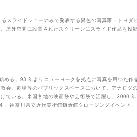
によるスライドショーのみで発表する異色の写真家・トヨダ
し、屋外空間に設置されたスクリーンにスライド作品を投
を始める。93 年よりニューヨークを拠点に写真を用いた
、教会、劇場等のパブリックスペースにおいて、アナログ
ている。米国各地の映画祭や芸術祭で活躍し、2000 年
14 、神奈川県立近代美術館鎌倉館クロージングイベン卜