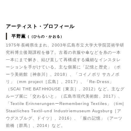
アーティスト・プロフィール
平野薫
（（ひらの・かおる）
1975年長崎県生まれ、2003年広島市立大学大学院芸術学研
究科博士後期課程を修了。古着の衣服や傘などを糸の一本
一本にまで解き、結び直して再構成する繊細なインスタレ
ーションを手がけている。主な個展に「記憶と歴史」（ポ
ーラ美術館［神奈川］、2018）、「コイノボリ サカノボ
リ」（mm project［広島］、2017）、「Re-Dress」
（SCAI THE BATHHOUSE［東京］、2012）など。主なグ
ループ展に「交わるいと」（広島市現代美術館、2017）、
「Textile ErinnerungenーRemembering Textiles」（tim|
Staatliches Textil-und Industriemuseum Augsburg［ア
ウグスブルグ、ドイツ］、2016）、「服の記憶」（アーツ
前橋［群馬］、2014）など。