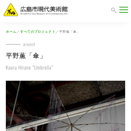
ホーム
／
すべてのプロジェクト
／
平野薫「傘」
project
平野薫「傘」
Kaoru Hirano "Umbrella"