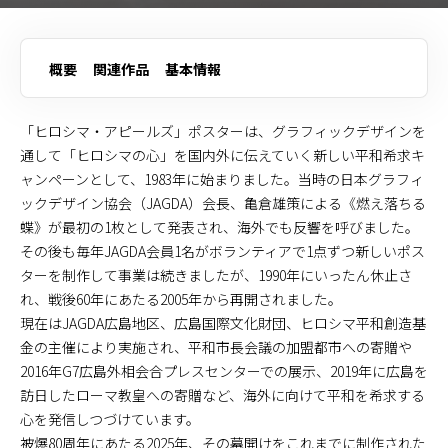
概要
関連作品
基本情報
「ヒロシマ・アピールズ」ポスターは、グラフィックデザインを
通して「ヒロシマの心」を国内外に伝えていく新しい平和希求キ
ャンペーンとして、1983年に始まりました。当時の日本グラフィ
ックデザイン協会（JAGDA）会長、亀倉雄策による《燃え落ちる
蝶》が最初の1枚として発表され、海外でも反響を呼びました。
その後も毎年JAGDA会員1名がボランティアで1点ずつ新しいポス
ターを制作して事業は続きましたが、1990年にいったん休止さ
れ、戦後60年にあたる2005年から再開されました。
現在はJAGDA広島地区、広島国際文化財団、ヒロシマ平和創造基
金の主催により実施され、平和市長会議の加盟都市への寄贈や
2016年G7広島外相会合プレスセンターでの展示、2019年に広島を
訪日したローマ教皇への寄贈など、海外に向けて平和を希求する
心を発信しつづけています。
被爆80周年にあたる2025年、その幕開けをこれまでに制作された