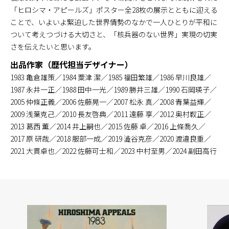
「ヒロシマ・アピールズ」ポスター全28枚の展示とともに迎える
ことで、いよいよ緊迫した世界情勢のなかで一人ひとりが平和に
ついて考えつづける大切さと、「核兵器のない世界」実現の切実
さを伝えたいと思います。
出品作家（歴代担当デザイナー）
1983 亀倉雄策／1984 粟津 潔／1985 福田繁雄／1986 早川良雄／
1987 永井一正／1988 田中一光／1989 勝井三雄／1990 石岡瑛子／
2005 仲條正義／2006 佐藤晃一／2007 松永 真／2008 青葉益輝／
2009 浅葉克己／2010 長友啓典／2011 遠藤 享／2012 奥村靫正／
2013 葛西 薫／2014 井上嗣也／2015 佐藤 卓／2016 上條喬久／
2017 原 研哉／2018 服部一成／2019 澁谷克彦／2020 渡邉良重／
2021 大貫卓也／2022 佐藤可士和／2023 中村至男／2024 副田高行