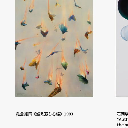
亀倉雄策《燃え落ちる蝶》1983
石岡瑛
*Auth
the o