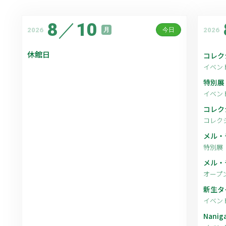
8
／
10
2026
2026
月
今日
休館日
コレク
イベン
特別展
イベン
コレク
コレク
メル・
特別展
メル・チ
オープ
新生タ
イベン
Nanig