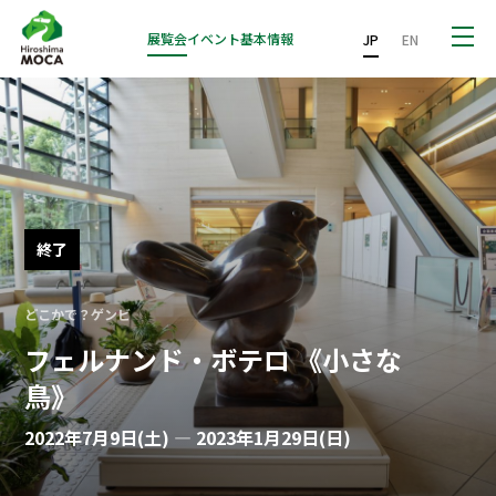
展覧会
イベント
基本情報
JP
EN
終了
どこかで？ゲンビ
フェルナンド・ボテロ 《小さな
鳥》
2022年7月9日(土) — 2023年1月29日(日)