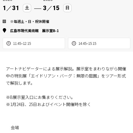
1
／
31
3
／
15
土
日
※毎週土・日・祝休開催
広島市現代美術館 展示室B-1
11:45–12:15
14:45–15:15
アートナビゲーターによる展示解説。展示室をまわりながら開催
中の特別展「エイドリアン・バーグ：無限の庭園」をツアー形式
で解説します。
※B展示室入口にお集まりください。
※1月24日、25日およびイベント開催時を除く
会場