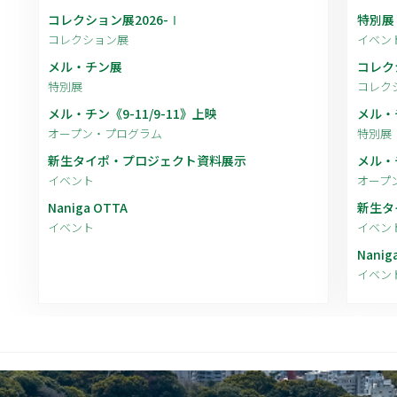
コレクション展2026-Ⅰ
特別展
コレクション展
イベン
メル・チン展
コレク
特別展
コレク
メル・チン《9-11/9-11》上映
メル・
オープン・プログラム
特別展
新生タイポ・プロジェクト資料展示
メル・チ
イベント
オープ
Naniga OTTA
新生タ
イベント
イベン
Nanig
イベン