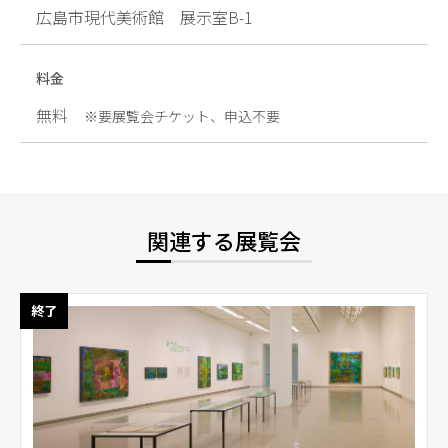
広島市現代美術館 展示室B-1
料金
無料
※要展覧会チケット、申込不要
関連する展覧会
終了